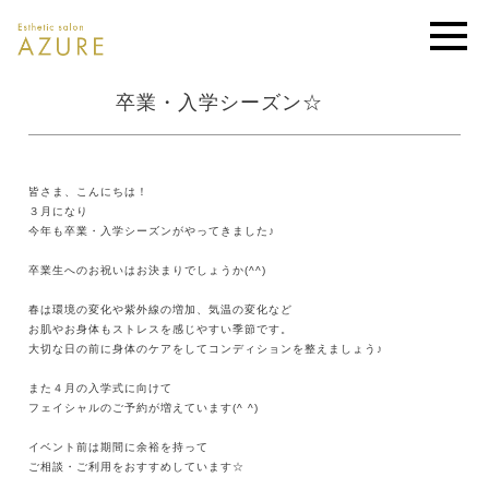
卒業・入学シーズン☆
皆さま、こんにちは！
３月になり
今年も卒業・入学シーズンがやってきました♪
卒業生へのお祝いはお決まりでしょうか(^^)
春は環境の変化や紫外線の増加、気温の変化など
お肌やお身体もストレスを感じやすい季節です。
大切な日の前に身体のケアをしてコンディションを整えましょう♪
また４月の入学式に向けて
フェイシャルのご予約が増えています(^ ^)
イベント前は期間に余裕を持って
ご相談・ご利用をおすすめしています☆