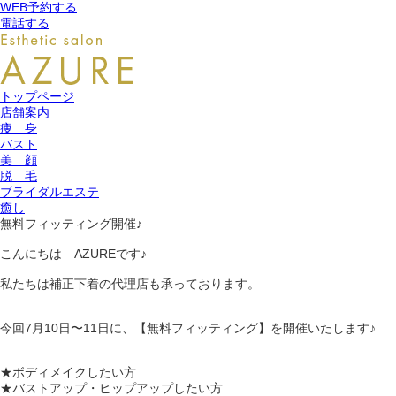
WEB予約する
電話する
トップページ
店舗案内
痩 身
バスト
美 顔
脱 毛
ブライダルエステ
癒し
無料フィッティング開催♪
こんにちは AZUREです♪
私たちは補正下着の代理店も承っております。
今回7月10日〜11日に、【無料フィッティング】を開催いたします♪
★ボディメイクしたい方
★バストアップ・ヒップアップしたい方