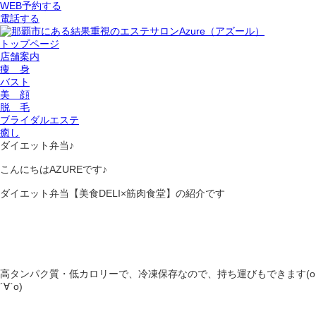
WEB予約する
電話する
トップページ
店舗案内
痩 身
バスト
美 顔
脱 毛
ブライダルエステ
癒し
ダイエット弁当♪
こんにちはAZUREです♪
ダイエット弁当【美食DELI×筋肉食堂】の紹介です
高タンパク質・低カロリーで、冷凍保存なので、持ち運びもできます(о
´∀`о)