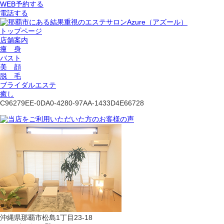
WEB予約する
電話する
トップページ
店舗案内
痩 身
バスト
美 顔
脱 毛
ブライダルエステ
癒し
C96279EE-0DA0-4280-97AA-1433D4E66728
沖縄県那覇市松島1丁目23-18