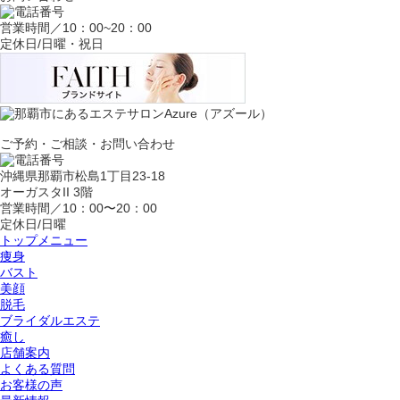
営業時間／10：00~20：00
定休日/日曜・祝日
ご予約・ご相談・お問い合わせ
沖縄県那覇市松島1丁目23-18
オーガスタII 3階
営業時間／10：00〜20：00
定休日/日曜
トップメニュー
痩身
バスト
美顔
脱毛
ブライダルエステ
癒し
店舗案内
よくある質問
お客様の声