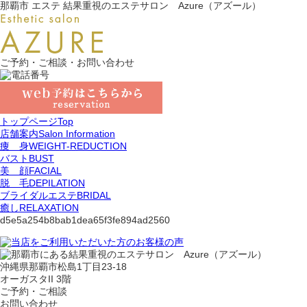
那覇市 エステ 結果重視のエステサロン Azure（アズール）
ご予約・ご相談・お問い合わせ
トップページ
Top
店舗案内
Salon Information
痩 身
WEIGHT-REDUCTION
バスト
BUST
美 顔
FACIAL
脱 毛
DEPILATION
ブライダルエステ
BRIDAL
癒し
RELAXATION
d5e5a254b8bab1dea65f3fe894ad2560
沖縄県那覇市松島1丁目23-18
オーガスタII 3階
ご予約・ご相談
お問い合わせ