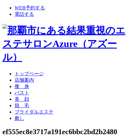
WEB予約する
電話する
トップページ
店舗案内
痩 身
バスト
美 顔
脱 毛
ブライダルエステ
癒し
ef555ec8e3717a191ec6bbc2bd2b2480