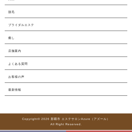
脱毛
ブライダルエステ
癒し
店舗案内
よくある質問
お客様の声
最新情報
Copyright© 2026 那覇市 エステサロンAzure（アズール）
All Right Reserved.