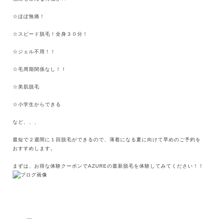
☆ほぼ無痛！
☆スピード脱毛！全身３０分！
☆ジェル不用！！
☆毛周期関係なし！！
☆美肌脱毛
☆小学生からできる
など、、、
最短で２週間に１回脱毛ができるので、薄着になる夏に向けて早めのご予約を
おすすめします。
まずは、お得な体験クーポンでAZUREの最新脱毛を体験してみてください！！