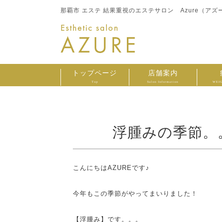
那覇市 エステ 結果重視のエステサロン Azure（アズ
トップページ
店舗案内
Top
Salon Information
WEIG
浮腫みの季節。
こんにちはAZUREです♪
今年もこの季節がやってまいりました！
【浮腫み】です。。。