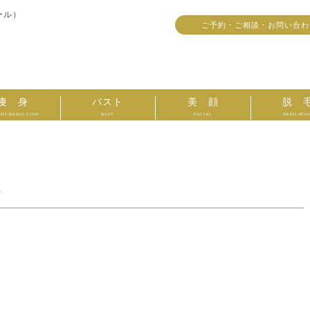
ール）
ご予約・ご相談・お問い合わ
痩 身
バスト
美 顔
脱 
HT-REDUCTION
BUST
FACIAL
DEPILATI
。