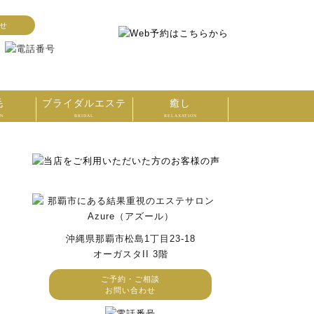
せ
毛
ブライダルエステ
癒し
ON
BRIDAL
RELAXATION
沖縄県那覇市松島1丁目23-18
オーガスタII 3階
ご予約・ご相談
お問い合わせ