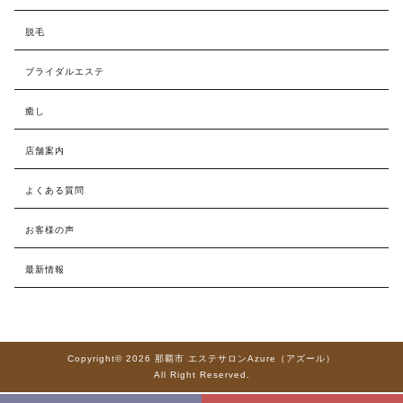
脱毛
ブライダルエステ
癒し
店舗案内
よくある質問
お客様の声
最新情報
Copyright© 2026 那覇市 エステサロンAzure（アズール）
All Right Reserved.