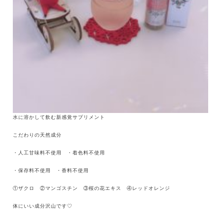
水に溶かして飲む新感覚サプリメント
こだわりの天然成分
・人工甘味料不使用 ・着色料不使用
・保存料不使用 ・香料不使用
①ザクロ ②マンゴスチン ③桜の花エキス ④レッドオレンジ
体にいい成分沢山です♡