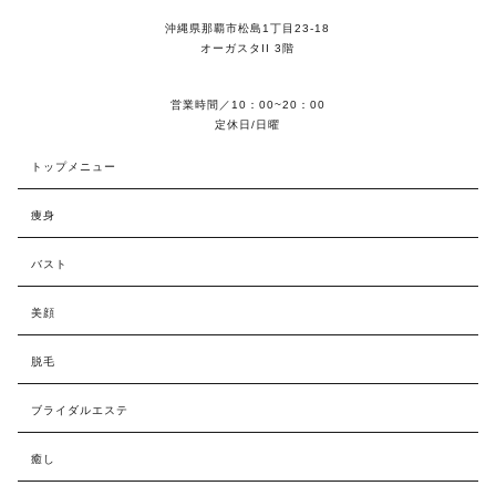
沖縄県那覇市松島1丁目23-18
オーガスタII 3階
営業時間／10：00~20：00
定休日/日曜
トップメニュー
痩身
バスト
美顔
脱毛
ブライダルエステ
癒し