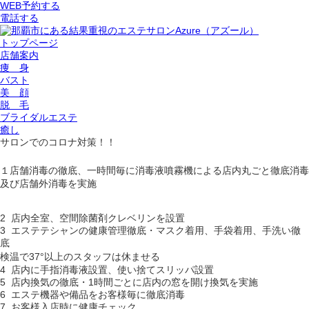
WEB予約する
電話する
トップページ
店舗案内
痩 身
バスト
美 顔
脱 毛
ブライダルエステ
癒し
サロンでのコロナ対策！！
１店舗消毒の徹底、一
時間毎に消毒液噴霧機による店内丸ごと徹底消毒
及び店舗外消毒を実施
2 店内全室、空間除菌剤クレベリンを設置
3 エステテシャンの健康管理徹底・マスク着用、手袋着用、手洗い徹
底
検温で37°以上のスタッフは休ませる
4 店内に手指消毒液設置、使い捨てスリッパ設置
5 店内換気の徹底・1時間ごとに店内の窓を開け換気を実施
6 エステ機器や備品をお客様毎に徹底消毒
7 お客様入店時に健康チェック