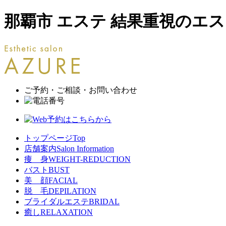
那覇市 エステ 結果重視のエス
ご予約・ご相談・お問い合わせ
トップページ
Top
店舗案内
Salon Information
痩 身
WEIGHT-REDUCTION
バスト
BUST
美 顔
FACIAL
脱 毛
DEPILATION
ブライダルエステ
BRIDAL
癒し
RELAXATION