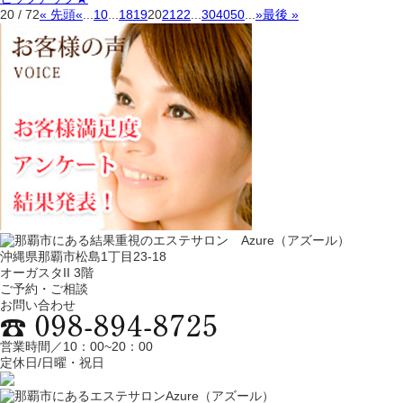
20 / 72
« 先頭
«
...
10
...
18
19
20
21
22
...
30
40
50
...
»
最後 »
沖縄県那覇市松島1丁目23-18
オーガスタII 3階
ご予約・ご相談
お問い合わせ
営業時間／10：00~20：00
定休日/日曜・祝日