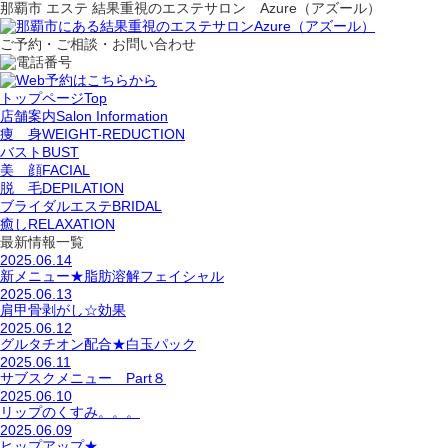
那覇市 エステ 結果重視のエステサロン Azure（アズール）
ご予約・ご相談・お問い合わせ
トップページ
Top
店舗案内
Salon Information
痩 身
WEIGHT-REDUCTION
バスト
BUST
美 顔
FACIAL
脱 毛
DEPILATION
ブライダルエステ
BRIDAL
癒し
RELAXATION
最新情報一覧
2025.06.14
新メニュー★脂肪溶解フェイシャル
2025.06.13
肩甲骨剥がし☆効果
2025.06.12
グルタチオン配合★白玉パック
2025.06.11
サブスクメニュー Part８
2025.06.10
リップのくすみ。。。
2025.06.09
ヒップアップ★