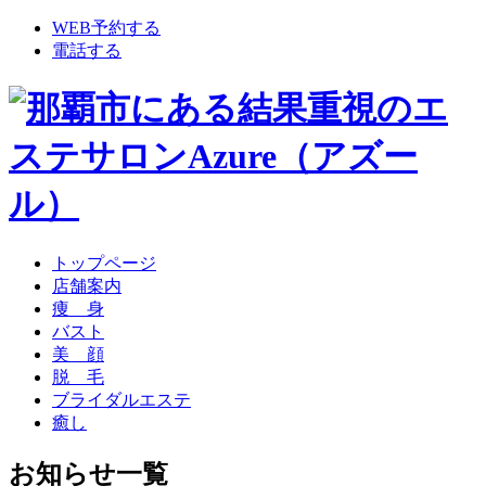
WEB予約する
電話する
トップページ
店舗案内
痩 身
バスト
美 顔
脱 毛
ブライダルエステ
癒し
お知らせ一覧